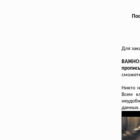
Пос
Для зак
ВАЖНО:
пропис
сможете
Никто н
Всем к
неудоб
данных.