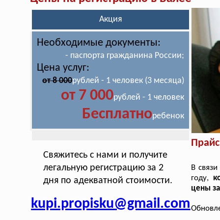
Акция
Необходимые документы:
- паспорта гражданина России;
Цена услуг:
от 8 000
рублей - 1 человек (3 месяца)
от 7 000
рублей - 1 человек
Бесплатно
ребенок
Прайс
Свяжитесь с нами и получите
легальную регистрацию за 2
В связи
году,
к
дня по адекватной стоимости.
цены за
kupi.propisku@gmail.com
Обновле