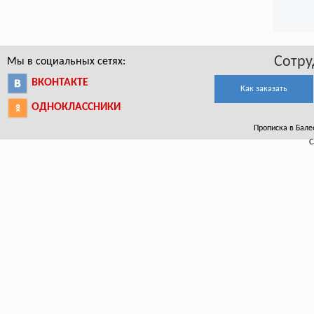
Сотру
Мы в социальных сетях:
ВКОНТАКТЕ
Как заказать
ОДНОКЛАССНИКИ
Прописка в Балее
С