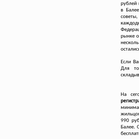
рублей 
в Бале
советы
каждод
Федера
рынке о
нескол
осталис
Если Ва
Для то
складыв
На сег
регис
минимал
жильцом
990 ру
Балее. 
беспла