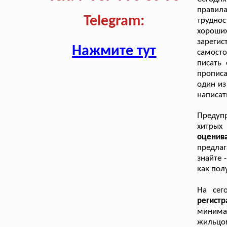
правил
Telegram:
труднос
хороши
зарегис
Нажмите тут
самосто
писать 
прописа
один из
написат
Предупр
хитрых
оценив
предла
знайте 
как пол
На сег
регист
минимал
жильцом