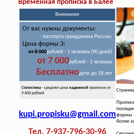
Временная прописка в Балее
Внимание
От вас нужны документы:
- паспорта гражданина России;
Цена формы 3:
от 8 000
рублей - 1 человек (90 дней)
от 7 000
рублей - 1 человек
Бесплатно
дети до 18 лет
Статистика
- средняя цена
надежной
прописки от
Страниц
9 600 рублей
Пропис
посещен
kupi.propisku@gmail.com
формы 3
более 
Тел. 7-937-796-30-96
Сегодня